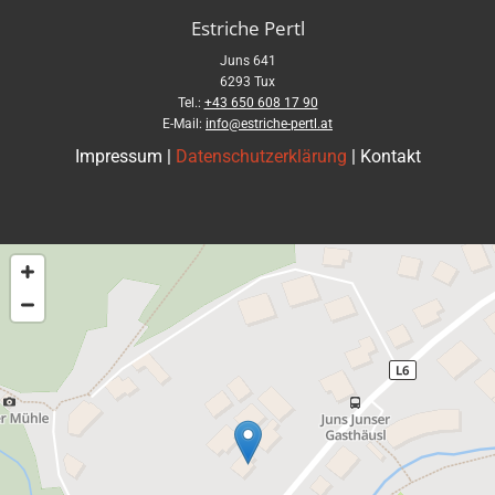
Estriche Pertl
Juns 641
6293 Tux
Tel.:
+43 650 608 17 90
E-Mail:
info@estriche-pertl.at
Impressum
|
Datenschutzerklärung
|
Kontakt